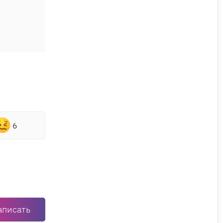
6
аписать