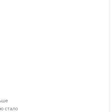
льше
ью стало