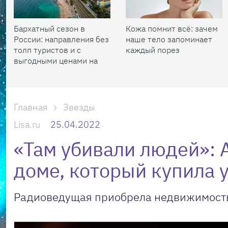
Бархатный сезон в
Кожа помнит всё: зачем
России: направления без
наше тело запоминает
толп туристов и с
каждый порез
выгодными ценами на
жилье
Главная
Звезды
Lisa.ru
25.04.2022
«Там убивали людей»: 
доме, который купила 
Радиоведущая приобрела недвижимость 