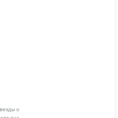
звезды о
осле она