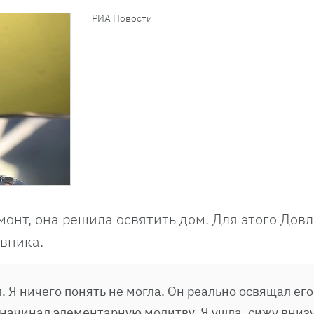
РИА Новости
онт, она решила освятить дом. Для этого Дов
авника.
. Я ничего понять не могла. Он реально освящал его
, начинал элементарную молитву. Я ушла, сижу внизу