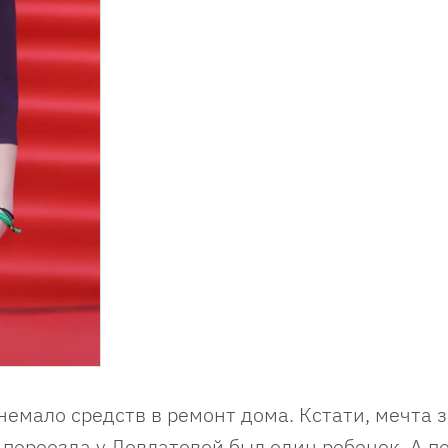
немало средств в ремонт дома. Кстати, мечта 
 переезда у Довлатовой был один ребенок. А п