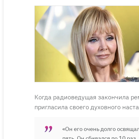
Когда радиоведущая закончила рем
пригласила своего духовного наст
«Он его очень долго освящал
пять. Он сбивался по 10 раз