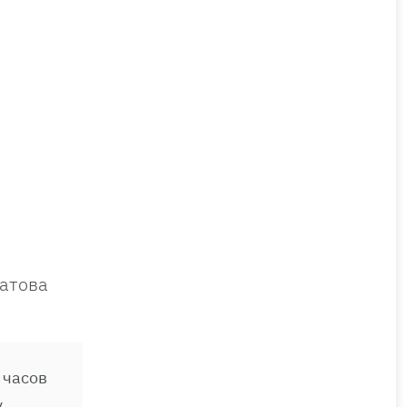
латова
 часов
,