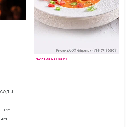
Реклама на lisa.ru
еседы
ужем,
ым.