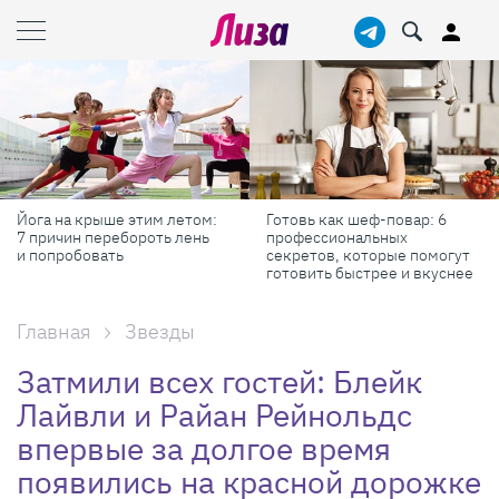
Готовь как шеф-повар: 6
Масштабные приключения:
профессиональных
самые красивые фестивали
секретов, которые помогут
России в августе
готовить быстрее и вкуснее
Главная
Звезды
Затмили всех гостей: Блейк
Лайвли и Райан Рейнольдс
впервые за долгое время
появились на красной дорожке