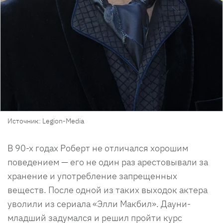
Источник: Legion-Media
В 90-х годах Роберт не отличался хорошим
поведением — его не один раз арестовывали за
хранение и употребление запрещенных
веществ. После одной из таких выходок актера
уволили из сериала «Элли Макбил». Дауни-
младший задумался и решил пройти курс