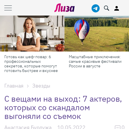
Масштабные приключения:
Лизабокс: набор самых
самые красивые фестивали
нужных косметических
России в августе
продуктов
е
Главная
Звезды
С вещами на выход: 7 актеров,
которых со скандалом
выгоняли со съемок
Анастасия Бурдужа
10.05.2022
0