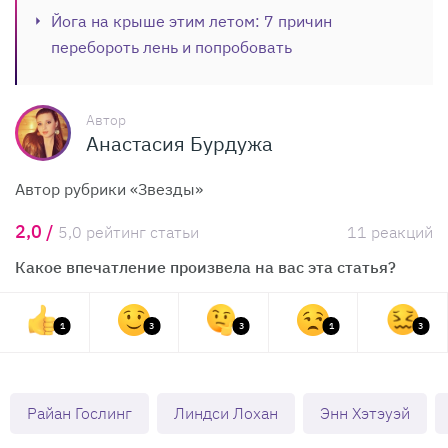
Йога на крыше этим летом: 7 причин
перебороть лень и попробовать
Автор
Анастасия Бурдужа
Автор рубрики «Звезды»
2,0 /
5,0 рейтинг статьи
11 реакций
Какое впечатление произвела на вас эта статья?
1
3
3
1
3
Райан Гослинг
Линдси Лохан
Энн Хэтэуэй