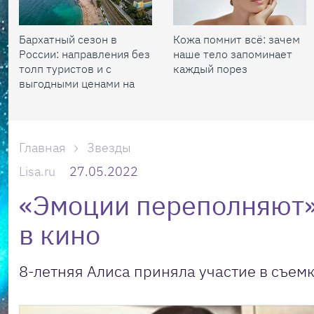
Бархатный сезон в
Кожа помнит всё: зачем
России: направления без
наше тело запоминает
толп туристов и с
каждый порез
выгодными ценами на
жилье
Главная
Звезды
Lisa.ru
27.05.2022
«Эмоции переполняют»
в кино
8-летняя Алиса приняла участие в съем