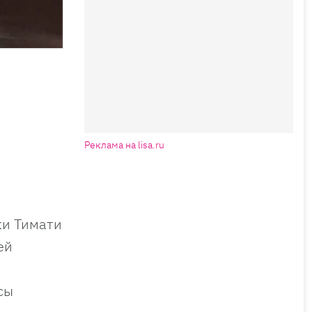
Реклама на lisa.ru
ки Тимати
ей
сы