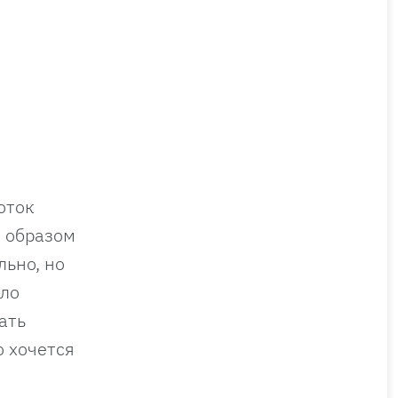
оток
м образом
льно, но
ыло
ать
о хочется