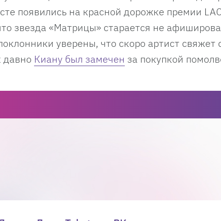
есте появились на красной дорожке премии LA
 что звезда «Матрицы» старается не афиширова
поклонники уверены, что скоро артист свяжет 
к давно
Киану был замечен
за покупкой помолв