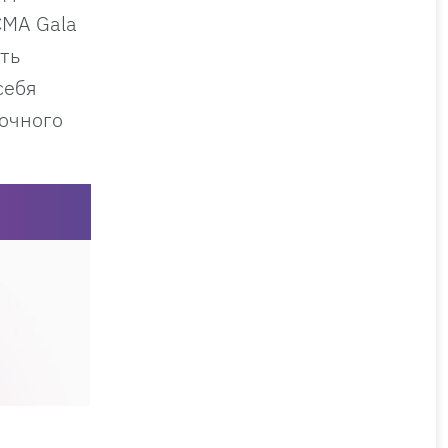
CMA Gala
ть
себя
очного