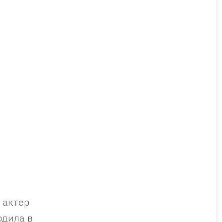
 актер
рдила в