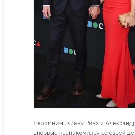
Напомним, Киану Ривз и Александр
впервые познакомился со своей де