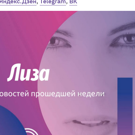
Яндекс.Дзен
,
Telegram
,
ВК