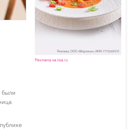
Реклама на lisa.ru
а были
ница
 публике