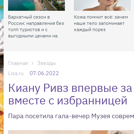
Бархатный сезон в
Кожа помнит всё: зачем
России: направления без
наше тело запоминает
толп туристов и с
каждый порез
выгодными ценами на
жилье
Главная
Звезды
Lisa.ru
07.06.2022
Киану Ривз впервые за
вместе с избранницей
Пара посетила гала-вечер Музея соврем