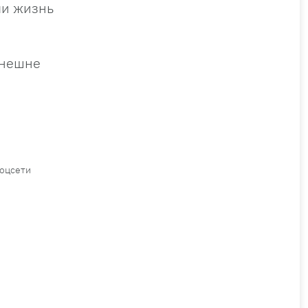
ли жизнь
внешне
соцсети