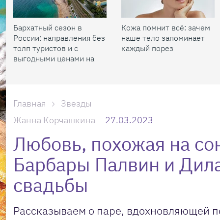
Бархатный сезон в
Кожа помнит всё: зачем
России: направления без
наше тело запоминает
толп туристов и с
каждый порез
выгодными ценами на
жилье
Главная
Звезды
Жанна Корчашкина
27.03.2023
Любовь, похожая на со
Барбары Палвин и Дил
свадьбы
Рассказываем о паре, вдохновляющей по