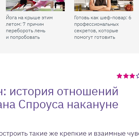
Йога на крыше этим
Готовь как шеф-повар: 6
летом: 7 причин
профессиональных
перебороть лень
секретов, которые
и попробовать
помогут готовить
быстрее и вкуснее
н: история отношений
ана Спроуса накануне
строить такие же крепкие и взаимные чувс