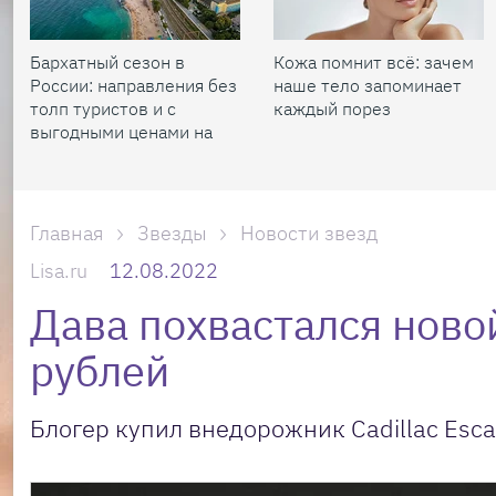
Бархатный сезон в
Кожа помнит всё: зачем
России: направления без
наше тело запоминает
толп туристов и с
каждый порез
выгодными ценами на
жилье
Главная
Звезды
Новости звезд
Lisa.ru
12.08.2022
Дава похвастался ново
рублей
Блогер купил внедорожник Cadillac Esca