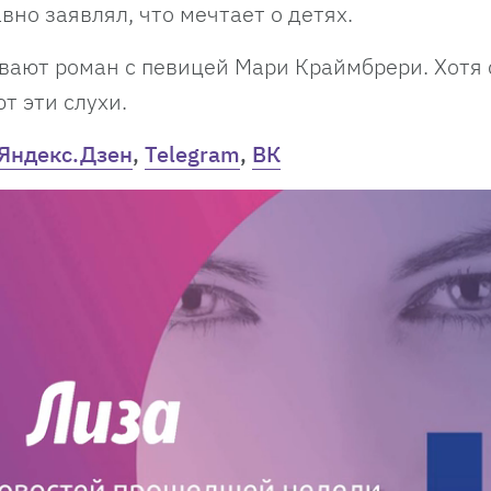
авно заявлял, что мечтает о детях.
вают роман с певицей Мари Краймбрери. Хотя
т эти слухи.
Яндекс.Дзен
,
Telegram
,
ВК