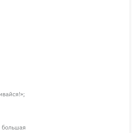
ивайся!»;
о большая