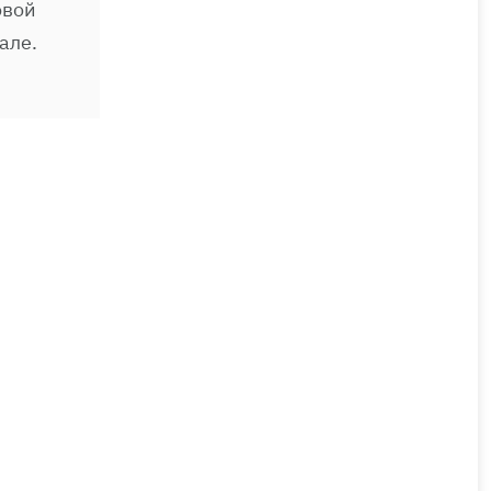
овой
але.