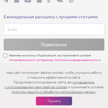
Еженедельная рассылка с лучшими статьями
Нажимая на кнопку «Подписаться», вы принимаете условия
пользовательского соглашения
,
политики конфиденциальности
и
правила рассылок
.
Наш сайт использует файлы cookies, чтобы улучшить работу
и повысить эффективность сайта.
Нашли ошибку? Выделите ее и нажмите
Продолжая использование сайта, вы
соглашаетесь
Ctrl+Enter
c использованием нами файлов cookies
и принимаете условия
политики защиты и обработки персональных данных
.
© 2026 АО «БКМ», ОГРН 1027739494584, ИНН 7705056238
127018, Москва, ул. Полковая, д. 3, стр. 4, помещение I, комн. 23
Принять
16+
Дизайн сайта —
Студия Евгения и Ольги Апрель