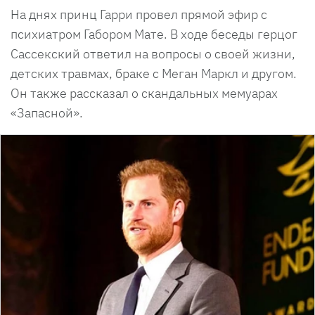
На днях принц Гарри провел прямой эфир с
психиатром Габором Мате. В ходе беседы герцог
Сассекский ответил на вопросы о своей жизни,
детских травмах, браке с Меган Маркл и другом.
Он также рассказал о скандальных мемуарах
«Запасной».