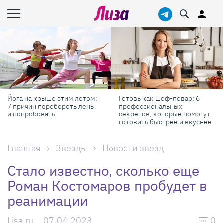
етом:
Готовь как шеф-повар: 6
Масштабные приключе
лень
профессиональных
самые красивые фест
секретов, которые помогут
России в августе
готовить быстрее и вкуснее
Главная
Звезды
Новости звезд
Стало известно, сколько еще
Роман Костомаров пробудет в
реанимации
Lisa.ru
07.04.2023
0