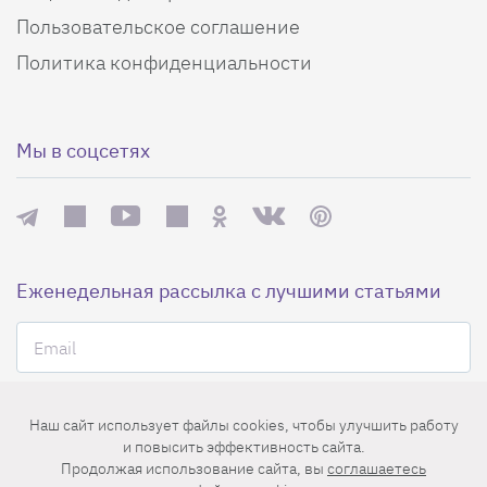
Пользовательское соглашение
Политика конфиденциальности
Мы в соцсетях
Еженедельная рассылка с лучшими статьями
Наш сайт использует файлы cookies, чтобы улучшить работу
и повысить эффективность сайта.
Нажимая на кнопку «Подписаться», вы принимаете условия
Продолжая использование сайта, вы
соглашаетесь
пользовательского соглашения
,
политики конфиденциальности
и