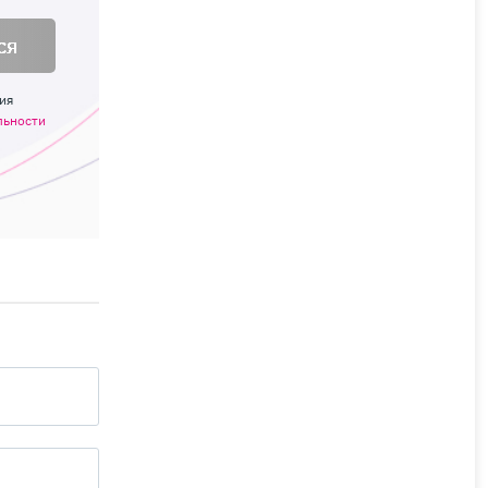
ся
ия
льности