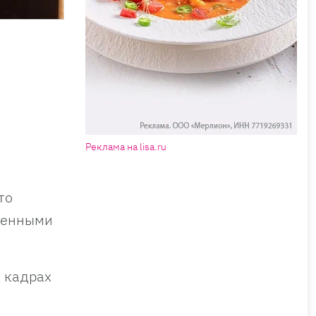
Реклама на lisa.ru
то
овенными
а кадрах