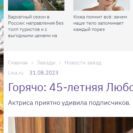
Бархатный сезон в
Кожа помнит всё: зачем
России: направления без
наше тело запоминает
толп туристов и с
каждый порез
выгодными ценами на
жилье
Главная
Звезды
Новости звезд
Lisa.ru
31.08.2023
Горячо: 45-летняя Люб
Актриса приятно удивила подписчиков.