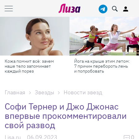
Кожа помнит всё: зачем
Йога на крыше этим летом:
наше тело запоминает
7 причин перебороть лень
каждый порез
и попробовать
Главная
Звезды
Новости звезд
Софи Тернер и Джо Джонас
впервые прокомментировали
свой развод
Lisa.ru
06.09.2023
0