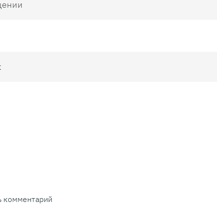
щении
к
ть комментарий