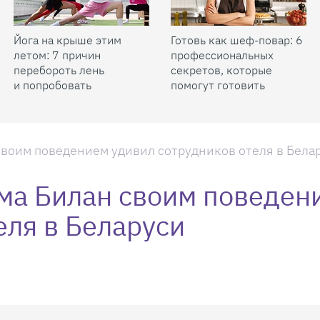
Йога на крыше этим
Готовь как шеф-повар: 6
летом: 7 причин
профессиональных
перебороть лень
секретов, которые
и попробовать
помогут готовить
быстрее и вкуснее
воим поведением удивил сотрудников отеля в Бела
ма Билан своим поведен
еля в Беларуси