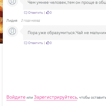
Чем умнее человек,тем он проще в об
Ответить
0
Лидия
2 года назад
Пора уже образумиться.Чай не мальчи
Ответить
0
Войдите
Зарегистрируйтесь
или
, чтобы остави