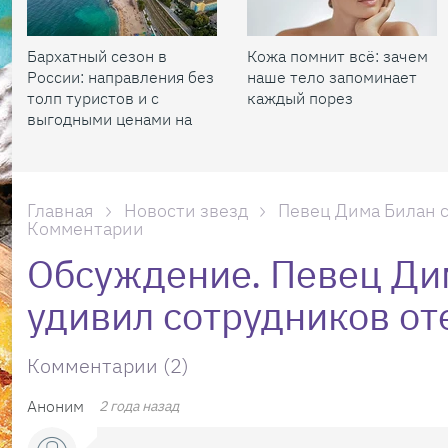
Бархатный сезон в
Кожа помнит всё: зачем
России: направления без
наше тело запоминает
толп туристов и с
каждый порез
выгодными ценами на
жилье
Главная
Новости звезд
Певец Дима Билан с
Комментарии
Обсуждение. Певец Ди
удивил сотрудников от
Комментарии (2)
Аноним
2 года назад