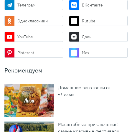
Телеграм
ВКонтакте
Одноклассники
Rutube
YouTube
Дзен
Pinterest
Max
Рекомендуем
Домашние заготовки от
«Лизы»
Масштабные приключения:
самые красивые фестивали