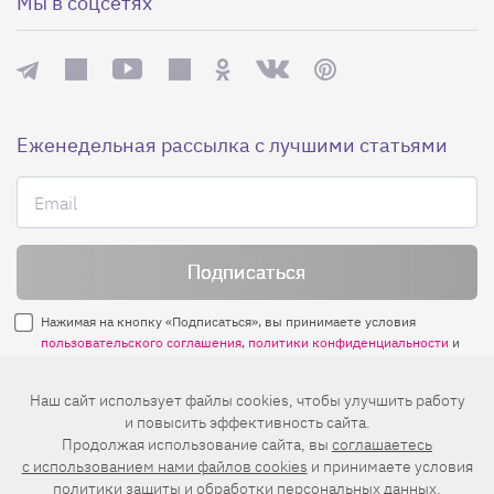
Мы в соцсетях
Еженедельная рассылка с лучшими статьями
Нажимая на кнопку «Подписаться», вы принимаете условия
пользовательского соглашения
,
политики конфиденциальности
и
правила рассылок
.
Наш сайт использует файлы cookies, чтобы улучшить работу
и повысить эффективность сайта.
Нашли ошибку? Выделите ее и нажмите
Продолжая использование сайта, вы
соглашаетесь
Ctrl+Enter
c использованием нами файлов cookies
и принимаете условия
политики защиты и обработки персональных данных
.