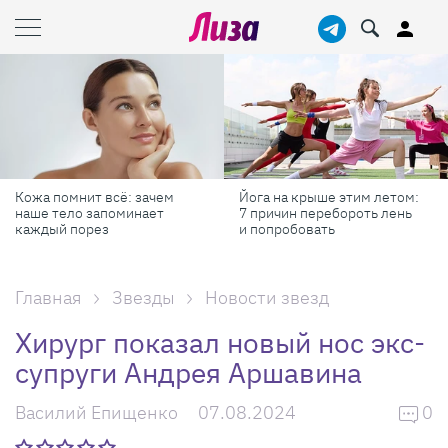
Кожа помнит всё: зачем
Йога на крыше этим летом:
наше тело запоминает
7 причин перебороть лень
каждый порез
и попробовать
Главная
Звезды
Новости звезд
Хирург показал новый нос экс-
супруги Андрея Аршавина
Василий Епищенко
07.08.2024
0