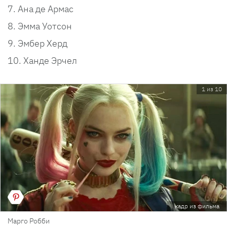
Ана де Армас
Эмма Уотсон
Эмбер Херд
Ханде Эрчел
1 из 10
кадр из фильма
Марго Робби