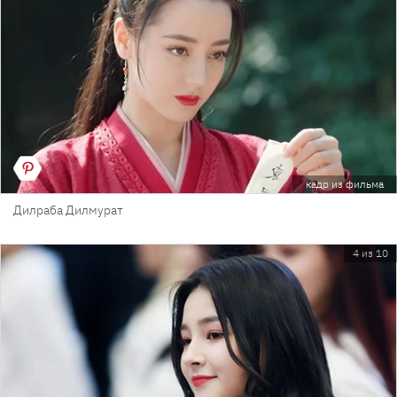
кадр из фильма
Дилраба Дилмурат
4 из 10