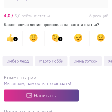
4,0 /
5,0 рейтинг статьи
6 реакций
Какое впечатление произвела на вас эта статья?
4
2
Эмбер Херд
Марго Робби
Эмма Уотсон
Х
Комментарии
Мы знаем, вам есть что сказать!
Написать
Поделиться ссылкой