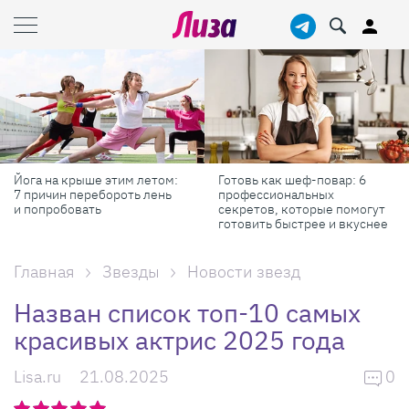
Готовь как шеф-повар: 6
Масштабные приключения:
профессиональных
самые красивые фестивали
секретов, которые помогут
России в августе
готовить быстрее и вкуснее
Главная
Звезды
Новости звезд
Назван список топ-10 самых
красивых актрис 2025 года
Lisa.ru
21.08.2025
0