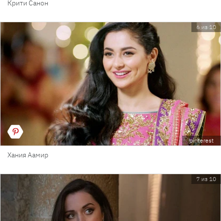
Крити Санон
6 из 10
pinterest
Хания Аамир
7 из 10