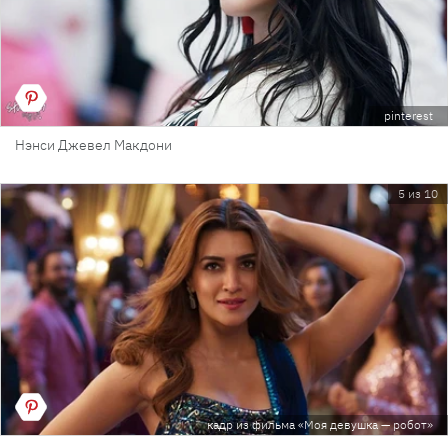
pinterest
Нэнси Джевел Макдони
5 из 10
кадр из фильма «Моя девушка — робот»