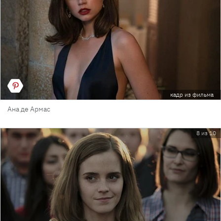
кадр из фильма
Ана де Армас
8 из 10