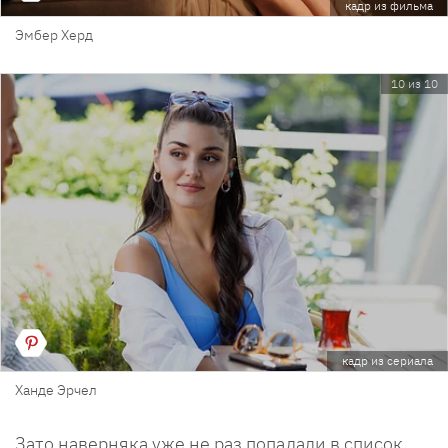
кадр из фильма
Эмбер Херд
10 из 10
кадр из сериала
Ханде Эрчел
Зато наверняка уже не раз попадали в список