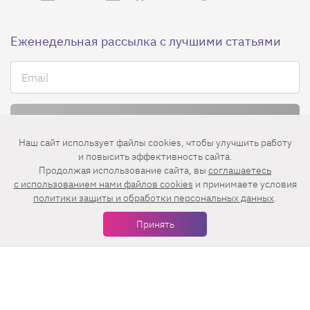
Еженедельная рассылка с лучшими статьями
Наш сайт использует файлы cookies, чтобы улучшить работу
Нажимая на кнопку «Подписаться», вы принимаете условия
и повысить эффективность сайта.
пользовательского соглашения
,
политики конфиденциальности
и
Продолжая использование сайта, вы
соглашаетесь
правила рассылок
.
c использованием нами файлов cookies
и принимаете условия
политики защиты и обработки персональных данных
.
Принять
Нашли ошибку? Выделите ее и нажмите
Ctrl+Enter
© 2026 АО «БКМ», ОГРН 1027739494584, ИНН 7705056238
127018, Москва, ул. Полковая, д. 3, стр. 4, помещение I, комн. 23
16+
Дизайн сайта —
Студия Евгения и Ольги Апрель