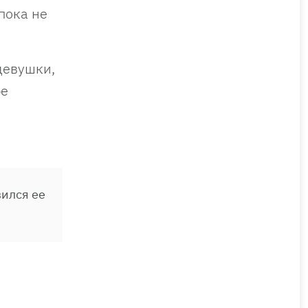
пока не
девушки,
ре
вился ее