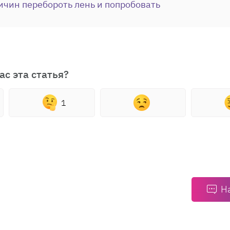
ичин перебороть лень и попробовать
ас эта статья?
1
Н