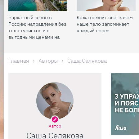
Бархатный сезон в
Кожа помнит всё: зачем
России: направления без
наше тело запоминает
толп туристов и с
каждый порез
выгодными ценами на
жилье
Главная
Авторы
Саша Селякова
Автор
Саша Селякова