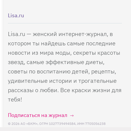
Lisa.ru
Lisa.ru — женский интернет-журнал, в
котором ты найдешь самые последние
новости из мира моды, секреты красоты
звезд, самые эффективные диеты,
советы по воспитанию детей, рецепты,
удивительные истории и трогательные
рассказы о любви. Все краски жизни для
тебя!
Подписаться на журнал
© 2026 АО «БКМ», ОГРН 1027739494584, ИНН 7705056238
127018, Москва, ул. Полковая, д. 3, стр. 4, помещение I, комн. 23