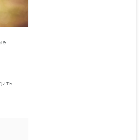
ые
дить
и