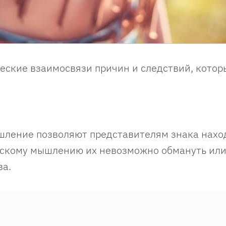
еские взаимосвязи причин и следствий, котор
шление позволяют представителям знака нахо
ческому мышлению их невозможно обмануть ил
ва.