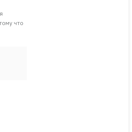
я
отому что