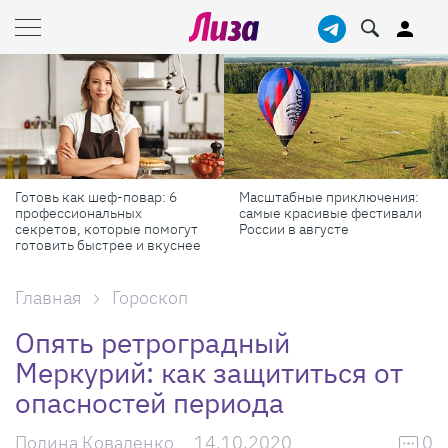
Масштабные приключения:
Продукты против бадов: что
самые красивые фестивали
реально работает для
России в августе
красоты и здоровья
Главная
Гороскоп
Опять ретроградный
Меркурий: как защититься от
опасностей периода
Полина Коваленко
14.10.2020
0