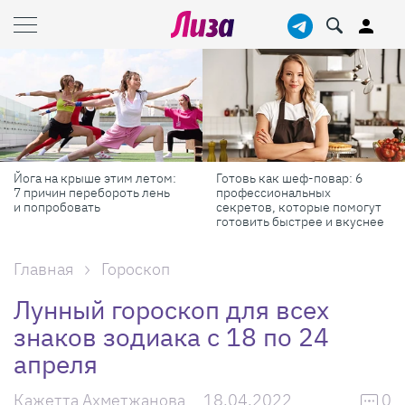
Готовь как шеф-повар: 6
Масштабные приключения:
профессиональных
самые красивые фестивали
секретов, которые помогут
России в августе
готовить быстрее и вкуснее
Главная
Гороскоп
Лунный гороскоп для всех
знаков зодиака с 18 по 24
апреля
Кажетта Ахметжанова
18.04.2022
0