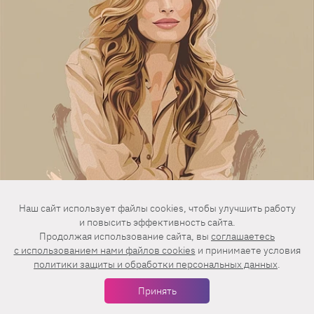
Наш сайт использует файлы cookies, чтобы улучшить работу
и повысить эффективность сайта.
Продолжая использование сайта, вы
соглашаетесь
c использованием нами файлов cookies
и принимаете условия
Характеристики:
баланс с легкой мягкостью.
политики защиты и обработки персональных данных
.
Звезды:
Натали Портман, Джулия Робертс.
Принять
Идеальные ткани:
мягкий кашемир, креп,