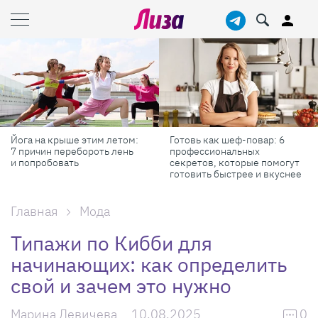
Готовь как шеф-повар: 6
Масштабные приключения:
профессиональных
самые красивые фестивали
секретов, которые помогут
России в августе
готовить быстрее и вкуснее
Главная
Мода
Типажи по Кибби для
начинающих: как определить
свой и зачем это нужно
Марина Левичева
10.08.2025
0