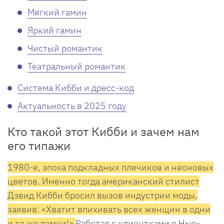
Мягкий гамин
Яркий гамин
Чистый романтик
Театральный романтик
Система Кибби и дресс-код
Актуальность в 2025 году
Кто такой этот Кибби и зачем нам
его типажи
1980-е, эпоха подкладных плечиков и неоновых
цветов. Именно тогда американский стилист
Дэвид Кибби бросил вызов индустрии моды,
заявив: «Хватит впихивать всех женщин в одни
и те же рамки!»
Работая с клиентками в Нью-