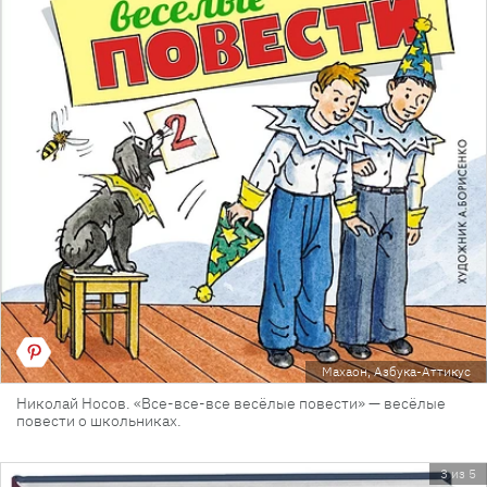
Махаон, Азбука-Аттикус
Николай Носов. «Все-все-все весёлые повести» — весёлые
повести о школьниках.
3 из 5