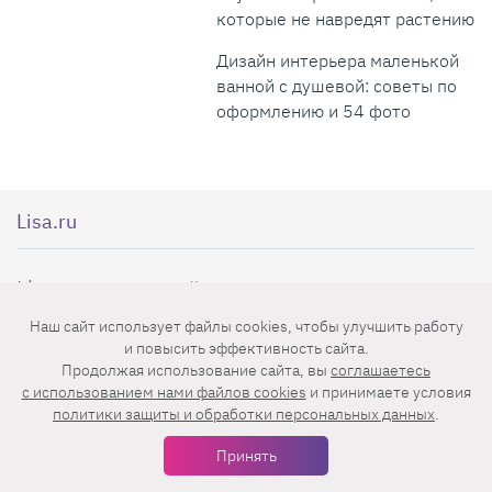
которые не навредят растению
Дизайн интерьера маленькой
ванной с душевой: советы по
оформлению и 54 фото
Lisa.ru
Lisa.ru — женский интернет-журнал, в
котором ты найдешь самые последние
Наш сайт использует файлы cookies, чтобы улучшить работу
и повысить эффективность сайта.
новости из мира моды, секреты красоты
Продолжая использование сайта, вы
соглашаетесь
звезд, самые эффективные диеты, советы
c использованием нами файлов cookies
и принимаете условия
политики защиты и обработки персональных данных
.
по воспитанию детей, рецепты,
Принять
удивительные истории и трогательные