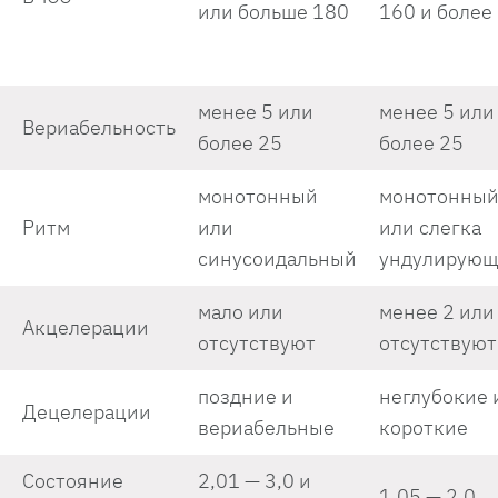
или больше 180
160 и более
менее 5 или
менее 5 или
Вериабельность
более 25
более 25
монотонный
монотонны
Ритм
или
или слегка
синусоидальный
ундулирую
мало или
менее 2 или
Акцелерации
отсутствуют
отсутствуют
поздние и
неглубокие 
Децелерации
вериабельные
короткие
Состояние
2,01 — 3,0 и
1,05 — 2,0