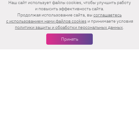
Подписаться на журнал
Наш сайт использует файлы cookies, чтобы улучшить работу
и повысить эффективность сайта.
Продолжая использование сайта, вы
соглашаетесь
c использованием нами файлов cookies
и принимаете условия
О нас
политики защиты и обработки персональных данных
.
Принять
О проекте
Лизабокс
Реклама
Калькуляторы
Контакты
Кроссворды
Авторы
Все теги
Энциклопедия красоты
Пользовательское соглашение
Политика конфиденциальности
Мы в соцсетях