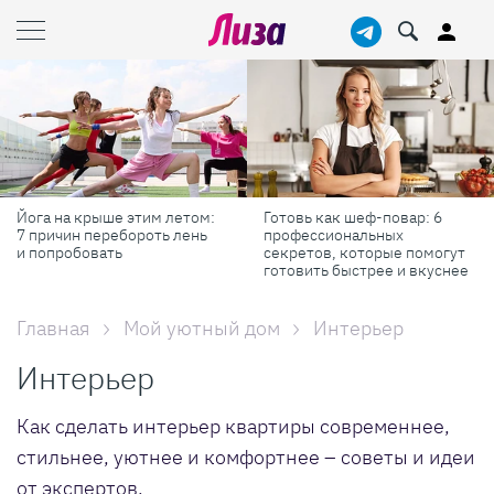
Готовь как шеф-повар: 6
Масштабные приключения:
профессиональных
самые красивые фестивали
секретов, которые помогут
России в августе
готовить быстрее и вкуснее
Главная
Мой уютный дом
Интерьер
Интерьер
Как сделать интерьер квартиры современнее,
стильнее, уютнее и комфортнее – советы и идеи
от экспертов.