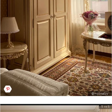
@moonallyy
5 из 5