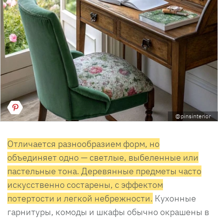
@pinsinterior
Отличается разнообразием форм, но
объединяет одно — светлые, выбеленные или
пастельные тона. Деревянные предметы часто
искусственно состарены, с эффектом
потертости и легкой небрежности.
Кухонные
гарнитуры, комоды и шкафы обычно окрашены в