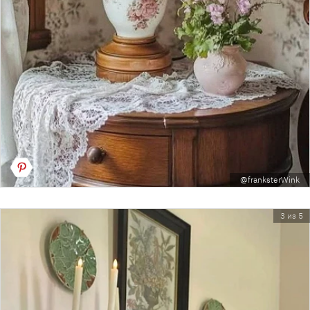
@franksterWink
3 из 5