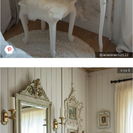
@lailadelacruz122
4 из 5