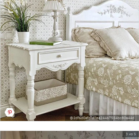
@2df6d0afdfd7ea24467554bc80a44d
3 из 5