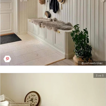
@joshrealbroker
3 из 5