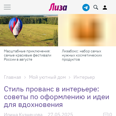
ие заготовки от
Кожа помнит всё: зачем
Йога на
наше тело запоминает
7 причи
каждый порез
и попро
Главная
Мой уютный дом
Интерьер
Стиль прованс в интерьере:
советы по оформлению и идеи
для вдохновения
Ирина Кузнецова
27.05.2025
0