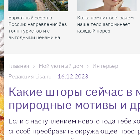
Бархатный сезон в
Кожа помнит всё: зачем
России: направления без
наше тело запоминает
толп туристов и с
каждый порез
выгодными ценами на
жилье
Главная
Мой уютный дом
Интерьер
Редакция Lisa.ru
16.12.2023
Какие шторы сейчас в 
природные мотивы и д
Если с наступлением нового года тебе х
способ преобразить окружающее простр