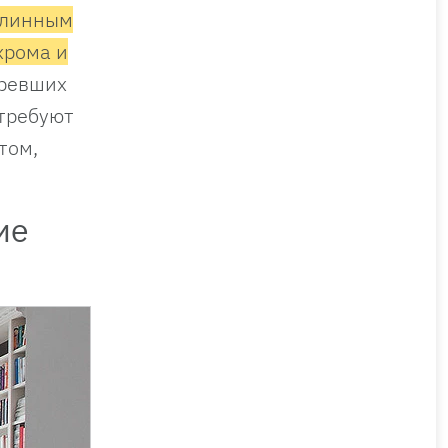
длинным
хрома и
аревших
 требуют
том,
ие