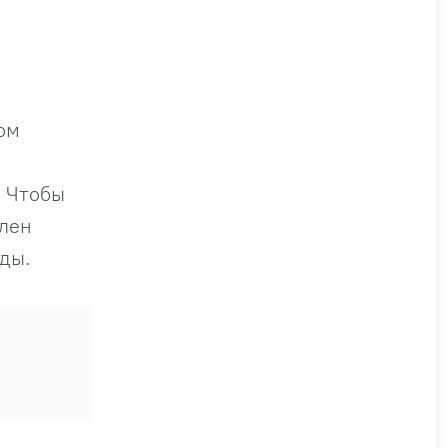
ом
. Чтобы
млен
ды.