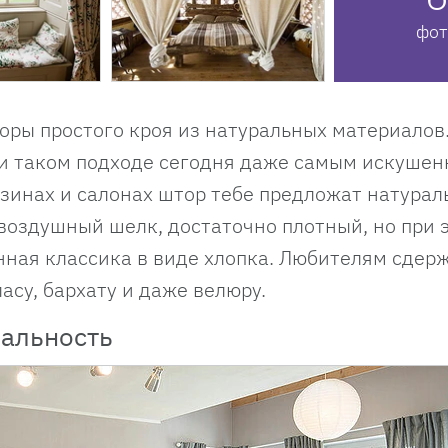
фот
ры простого кроя из натуральных материалов
ри таком подходе сегодня даже самым искуше
азинах и салонах штор тебе предложат натура
воздушный шелк, достаточно плотный, но при 
нная классика в виде хлопка. Любителям сдер
асу, бархату и даже велюру.
нальность