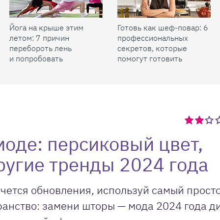
Йога на крыше этим
Готовь как шеф-повар: 6
летом: 7 причин
профессиональных
перебороть лень
секретов, которые
и попробовать
помогут готовить
быстрее и вкуснее
моде: персиковый цвет,
ругие тренды 2024 года
очется обновления, используй самый прост
анство: замени шторы — мода 2024 года д