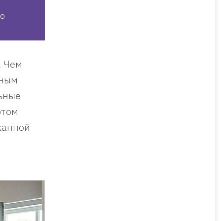
о
. Чем
нным
льные
этом
жанной