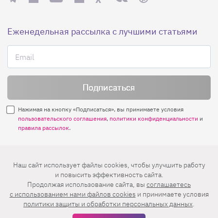
Еженедельная рассылка с лучшими статьями
Нажимая на кнопку «Подписаться», вы принимаете условия
пользовательского соглашения
,
политики конфиденциальности
и
правила рассылок
.
Нашли ошибку? Выделите ее и нажмите
Наш сайт использует файлы cookies, чтобы улучшить работу
Ctrl+Enter
и повысить эффективность сайта.
Продолжая использование сайта, вы
соглашаетесь
© 2026 АО «БКМ», ОГРН 1027739494584, ИНН 7705056238
c использованием нами файлов cookies
и принимаете условия
127018, Москва, ул. Полковая, д. 3, стр. 4, помещение I, комн. 23
политики защиты и обработки персональных данных
.
16+
Дизайн сайта —
Студия Евгения и Ольги Апрель