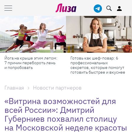
 летом:
Готовь как шеф-повар: 6
Масштабные приклю
ь лень
профессиональных
самые красивые фе
секретов, которые помогут
России в августе
готовить быстрее и вкуснее
Главная
Новости партнеров
«Витрина возможностей для
всей России»: Дмитрий
Губерниев похвалил столицу
на Московской неделе красоты