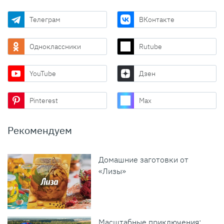
Телеграм
ВКонтакте
Одноклассники
Rutube
YouTube
Дзен
Pinterest
Max
Рекомендуем
Домашние заготовки от
«Лизы»
Масштабные приключения: