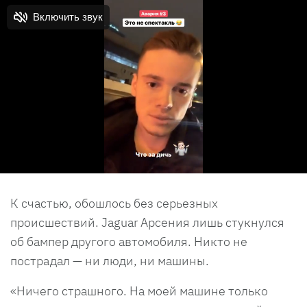
К счастью, обошлось без серьезных
происшествий. Jaguar Арсения лишь стукнулся
об бампер другого автомобиля. Никто не
пострадал — ни люди, ни машины.
«Ничего страшного. На моей машине только