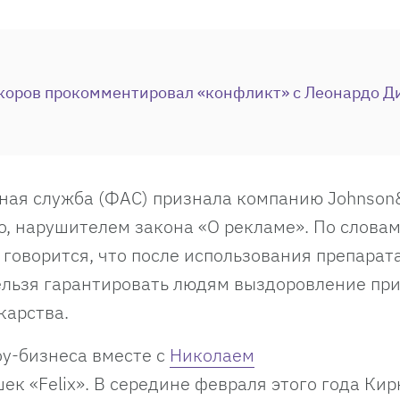
коров прокомментировал «конфликт» с Леонардо Д
ая служба (ФАС) признала компанию Johnson
о, нарушителем закона «О рекламе». По слова
говорится, что после использования препарата
нельзя гарантировать людям выздоровление пр
карства.
оу-бизнеса вместе с
Николаем
ек «Felix». В середине февраля этого года Ки