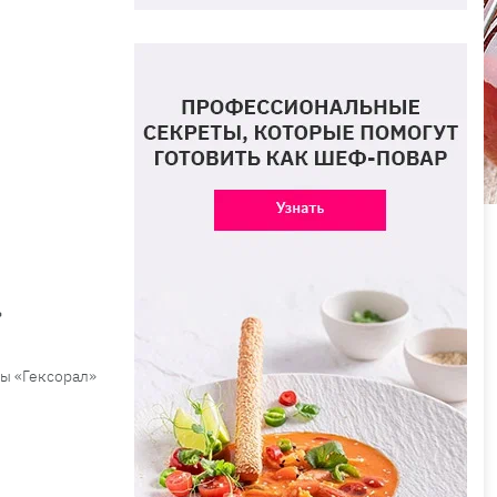
»
мы «Гексорал»