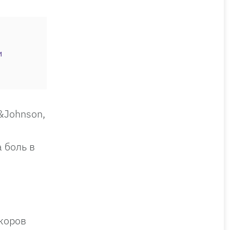
и
&Johnson,
м
 боль в
и
ркоров