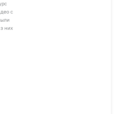
урс
део с
были
з них