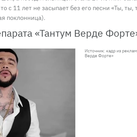
о с 11 лет не засыпает без его песни «Ты, ты, 
ая поклонница).
епарата «Тантум Верде Форте
Источник: кадр из рекла
Верде Форте»