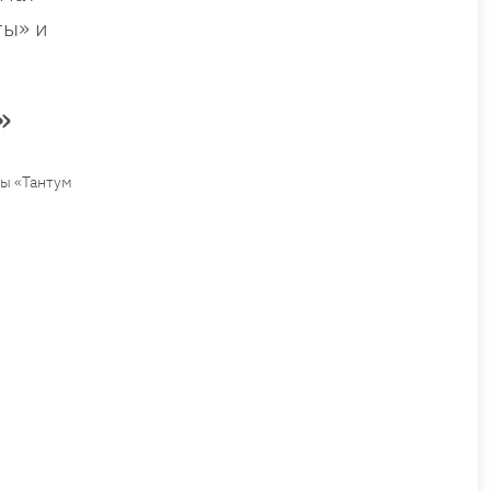
ты» и
»
мы «Тантум