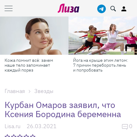
ачем
Йога на крыше этим летом:
Готовь как шеф-пова
ет
7 причин перебороть лень
профессиональных
и попробовать
секретов, которые 
готовить быстрее и
Главная
Звезды
Курбан Омаров заявил, что
Ксения Бородина беременна
Lisa.ru
26.03.2021
0