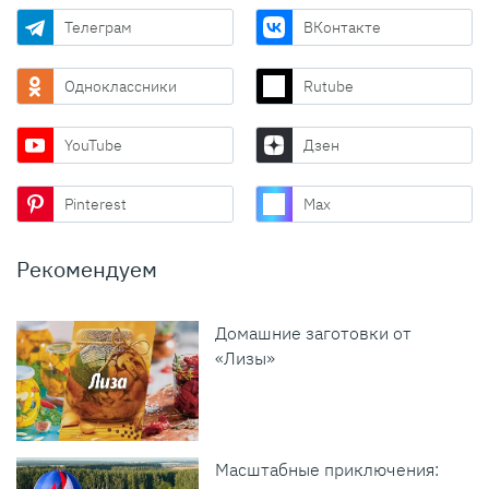
Телеграм
ВКонтакте
Одноклассники
Rutube
YouTube
Дзен
Pinterest
Max
Рекомендуем
Домашние заготовки от
«Лизы»
Масштабные приключения: