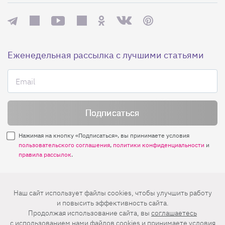
Еженедельная рассылка с лучшими статьями
Нажимая на кнопку «Подписаться», вы принимаете условия
пользовательского соглашения
,
политики конфиденциальности
и
правила рассылок
.
Нашли ошибку? Выделите ее и нажмите
Наш сайт использует файлы cookies, чтобы улучшить работу
Ctrl+Enter
и повысить эффективность сайта.
Продолжая использование сайта, вы
соглашаетесь
© 2026 АО «БКМ», ОГРН 1027739494584, ИНН 7705056238
c использованием нами файлов cookies
и принимаете условия