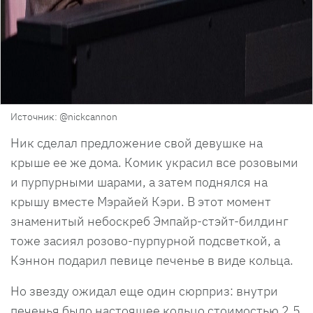
Источник: @nickcannon
Ник сделал предложение свой девушке на
крыше ее же дома. Комик украсил все розовыми
и пурпурными шарами, а затем поднялся на
крышу вместе Мэрайей Кэри. В этот момент
знаменитый небоскреб Эмпайр-стэйт-билдинг
тоже засиял розово-пурпурной подсветкой, а
Кэннон подарил певице печенье в виде кольца.
Но звезду ожидал еще один сюрприз: внутри
печенья было настоящее кольцо стоимостью 2,5