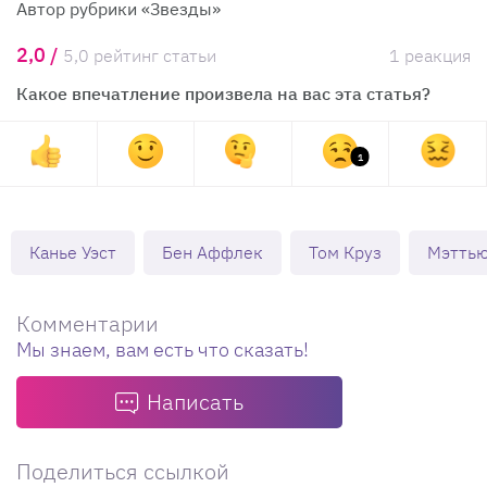
Автор рубрики «Звезды»
2,0 /
5,0 рейтинг статьи
1 реакция
Какое впечатление произвела на вас эта статья?
1
Канье Уэст
Бен Аффлек
Том Круз
Мэттью
Комментарии
Мы знаем, вам есть что сказать!
Написать
Поделиться ссылкой