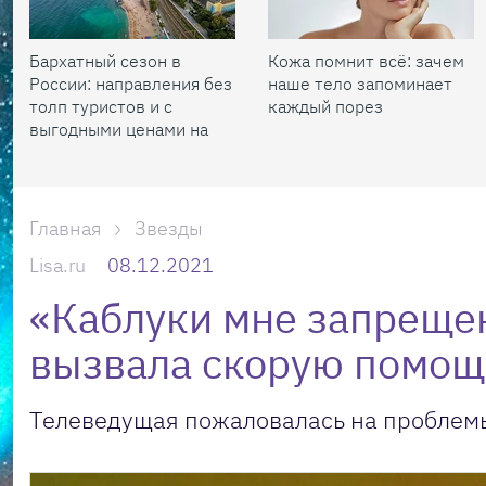
Бархатный сезон в
Кожа помнит всё: зачем
России: направления без
наше тело запоминает
толп туристов и с
каждый порез
выгодными ценами на
жилье
Главная
Звезды
Lisa.ru
08.12.2021
«Каблуки мне запреще
вызвала скорую помощь
Телеведущая пожаловалась на проблемы