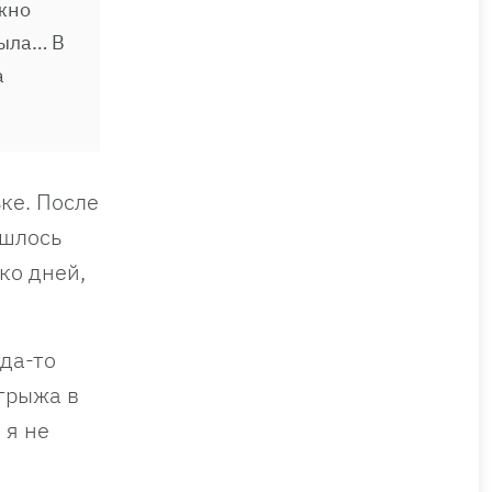
ужно
была… В
а
ке. После
ишлось
ко дней,
гда-то
грыжа в
 я не