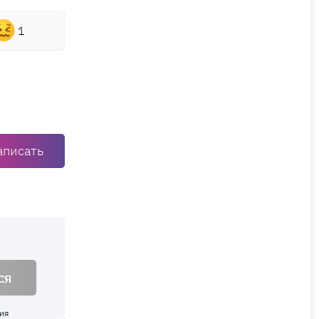
1
аписать
ся
ия