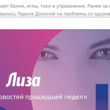
ают банки, иглы, токи и упражнения. Ранее за
валась Ларисе Долиной на проблемы со здоро