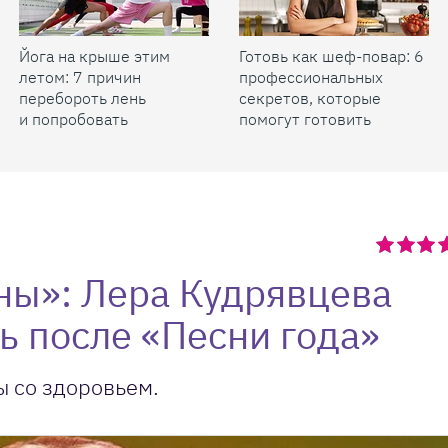
Йога на крыше этим
Готовь как шеф-повар: 6
летом: 7 причин
профессиональных
перебороть лень
секретов, которые
и попробовать
помогут готовить
быстрее и вкуснее
ны»: Лера Кудрявцева
 после «Песни года»
 со здоровьем.