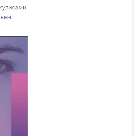
 кулисами
вьем
.