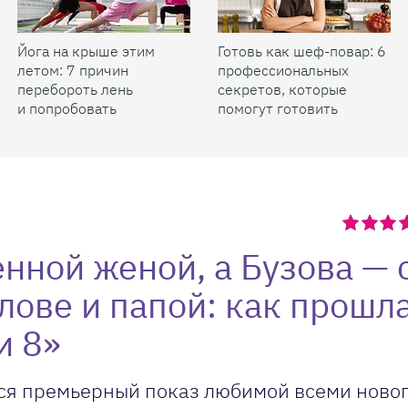
Йога на крыше этим
Готовь как шеф-повар: 6
летом: 7 причин
профессиональных
перебороть лень
секретов, которые
и попробовать
помогут готовить
быстрее и вкуснее
нной женой, а Бузова — 
лове и папой: как прошл
и 8»
ялся премьерный показ любимой всеми ново