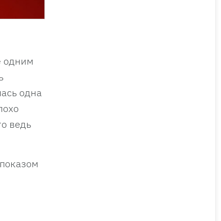
е одним
ь
лась одна
лохо
то ведь
 показом