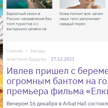
Бархатный сезон в
Кожа помнит всё: зачем
России: направления без
наше тело запоминает
толп туристов и с
каждый порез
выгодными ценами на
жилье
Главная
Звезды
Анастасия Бурдужа
17.12.2021
Ивлев пришел с береме
огромным бантом на го
премьера фильма «Елк
Вечером 16 декабря в Arbat Hall состо