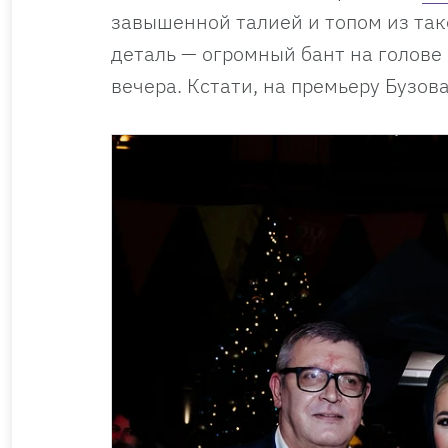
завышенной талией и топом из так
деталь — огромный бант на голове
вечера. Кстати, на премьеру Бузов