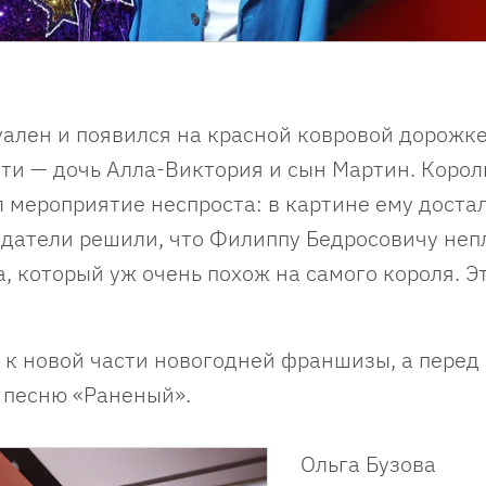
уален и появился на красной ковровой дорожк
ети — дочь Алла-Виктория и сын Мартин. Корол
 мероприятие неспроста: в картине ему доста
здатели решили, что Филиппу Бедросовичу неп
, который уж очень похож на самого короля. Э
 к новой части новогодней франшизы, а перед
а песню «Раненый».
Ольга Бузова