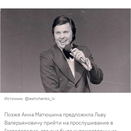
Источник: @leshchenko_lv
Позже Анна Матюшина предложила Льву
Валерьяновичу прийти на прослушивание в
Гостелерадио, где она была художественным