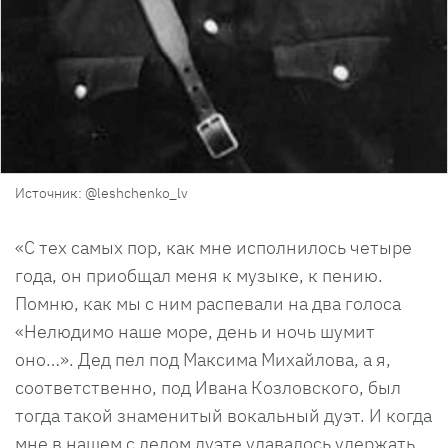
Источник: @leshchenko_lv
«С тех самых пор, как мне исполнилось четыре
года, он приобщал меня к музыке, к пению.
Помню, как мы с ним распевали на два голоса
«Нелюдимо наше море, день и ночь шумит
оно…». Дед пел под Максима Михайлова, а я,
соответственно, под Ивана Козловского, был
тогда такой знаменитый вокальный дуэт. И когда
мне в нашем с дедом дуэте удавалось удержать