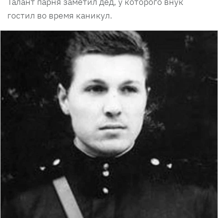
Талант парня заметил дед, у которого внук
гостил во время каникул.