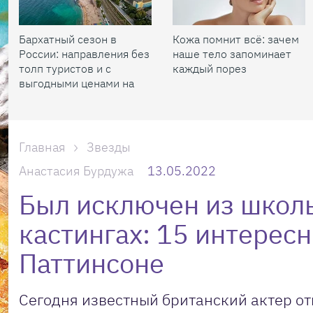
Бархатный сезон в
Кожа помнит всё: зачем
России: направления без
наше тело запоминает
толп туристов и с
каждый порез
выгодными ценами на
жилье
Главная
Звезды
Анастасия Бурдужа
13.05.2022
Был исключен из школ
кастингах: 15 интерес
Паттинсоне
Сегодня известный британский актер о