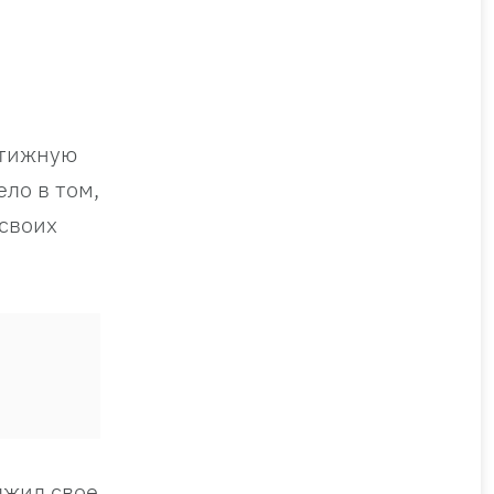
стижную
ло в том,
 своих
лжил свое