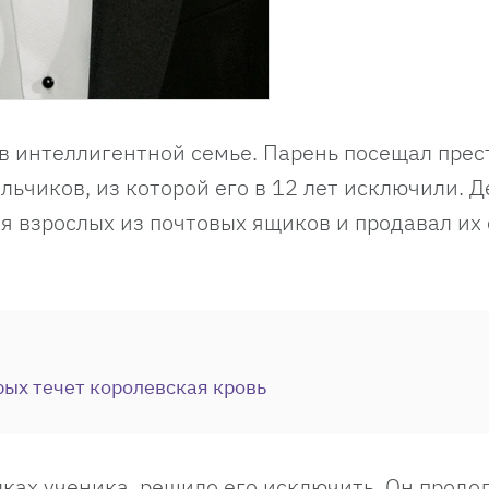
 в интеллигентной семье. Парень посещал пре
чиков, из которой его в 12 лет исключили. Де
я взрослых из почтовых ящиков и продавал их
рых течет королевская кровь
лках ученика, решило его исключить. Он продо