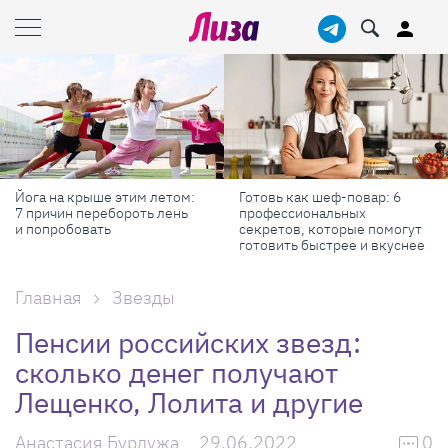
Готовь как шеф-повар: 6
Масштабные приключения:
профессиональных
самые красивые фестивали
секретов, которые помогут
России в августе
готовить быстрее и вкуснее
Главная
Звезды
Пенсии российских звезд:
сколько денег получают
Лещенко, Лолита и другие
Анастасия Бурдужа
29.06.2022
0