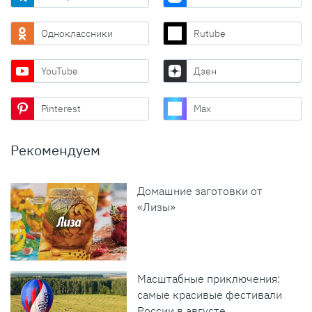
Одноклассники
Rutube
YouTube
Дзен
Pinterest
Max
Рекомендуем
Домашние заготовки от
«Лизы»
Масштабные приключения:
самые красивые фестивали
России в августе