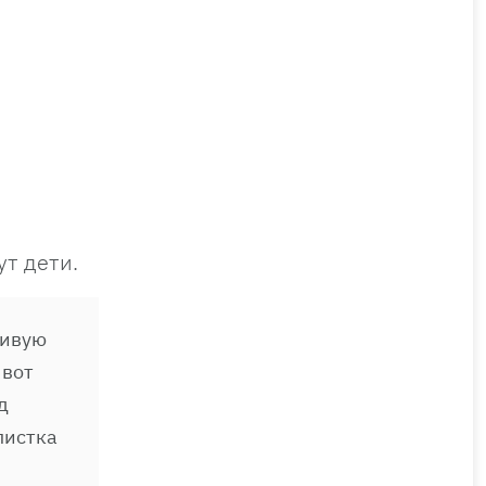
т дети.
сивую
 вот
д
листка