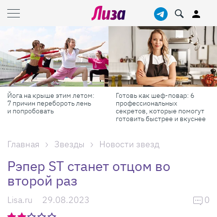
Готовь как шеф-повар: 6
Масштабные приключения:
профессиональных
самые красивые фестивали
секретов, которые помогут
России в августе
готовить быстрее и вкуснее
Главная
Звезды
Новости звезд
Рэпер ST станет отцом во
второй раз
Lisa.ru
29.08.2023
0