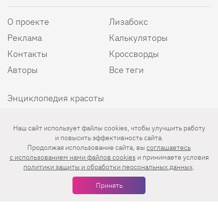
О проекте
Лизабокс
Реклама
Калькуляторы
Контакты
Кроссворды
Авторы
Все теги
Энциклопедия красоты
Пользовательское соглашение
Наш сайт использует файлы cookies, чтобы улучшить работу
Политика конфиденциальности
и повысить эффективность сайта.
Продолжая использование сайта, вы
соглашаетесь
c использованием нами файлов cookies
и принимаете условия
политики защиты и обработки персональных данных
.
Мы в соцсетях
Принять