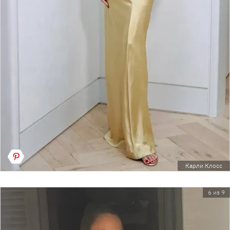
Карли Клосс
6 из 9