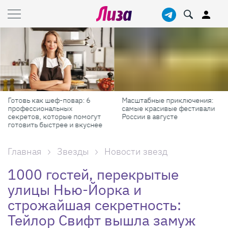
Готовь как шеф-повар: 6
Масштабные приключения:
профессиональных
самые красивые фестивали
секретов, которые помогут
России в августе
готовить быстрее и вкуснее
Главная
Звезды
Новости звезд
1000 гостей, перекрытые
улицы Нью-Йорка и
строжайшая секретность:
Тейлор Свифт вышла замуж