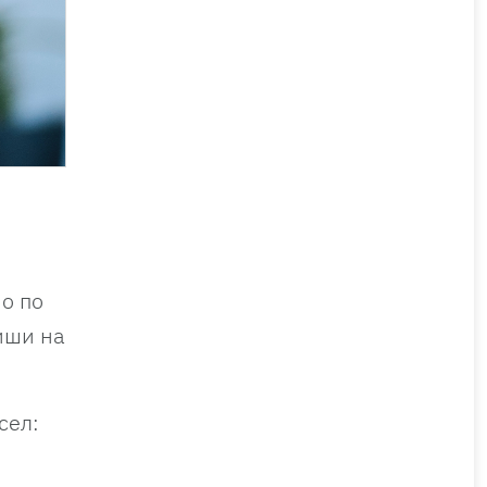
о по
иши на
сел: