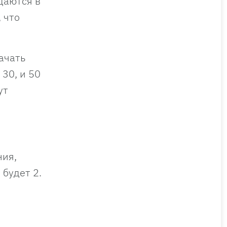
даются в
 что
ачать
 30, и 50
ут
ния,
 будет 2.