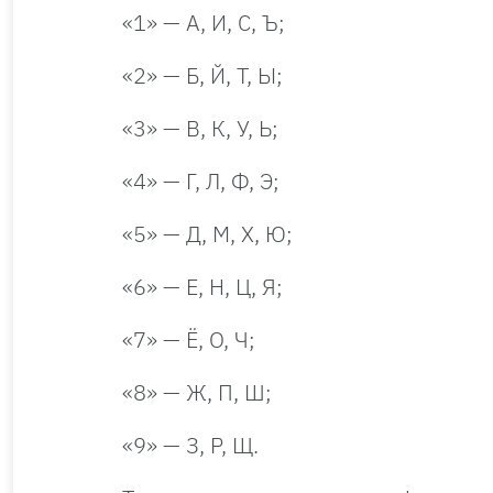
«1» — А, И, С, Ъ;
«2» — Б, Й, Т, Ы;
«3» — В, К, У, Ь;
«4» — Г, Л, Ф, Э;
«5» — Д, М, Х, Ю;
«6» — Е, Н, Ц, Я;
«7» — Ё, О, Ч;
«8» — Ж, П, Ш;
«9» — З, Р, Щ.