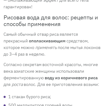
— омолаживающий эффект для всего тела
гарантирован!
Рисовая вода для волос: рецепты и
способы применения
Самый обычный отвар риса является
прекрасный
ополаскивающим
средством,
которое можно
применять
после мытья локонов
до 3–4 раз в неделю.
Согласно секретам восточной красоты, многие
века азиатские женщины использовали
ферментированную
воду из коричневого риса
для
роста
волос. Для ее приготовления возьми:
1 стакан бурого риса;
500 миллилитров горячей воды.