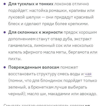
Для тусклых и тонких
локонов отлично
подойдет: настойка ромашки, крапивы или
луковой шелухи — они придадут красивый
блеск и сделают пряди более крепкими.
Для склонных к жирности
прядок хорошим
дополнением станут отвар дуба, экстракт
гамамелиса, лимонный сок или несколько
капель эфирного масла мяты, бергамота или
пихты.
Поврежденным волосам
поможет
восстановить структуру смесь воды и
чая
(помни, что для блондинок подойдет только
зеленый, а брюнеткам лучше выбирать
черный); масло ши, макадамии или авокадо.
Смывать состав-ополаскиватель совсем
не