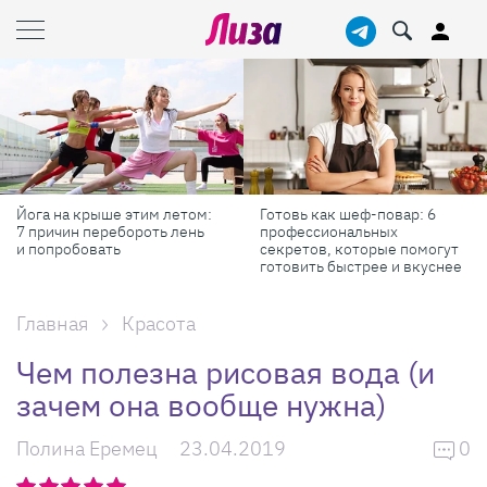
Готовь как шеф-повар: 6
Масштабные приключения:
профессиональных
самые красивые фестивали
секретов, которые помогут
России в августе
готовить быстрее и вкуснее
Главная
Красота
Чем полезна рисовая вода (и
зачем она вообще нужна)
Полина Еремец
23.04.2019
0