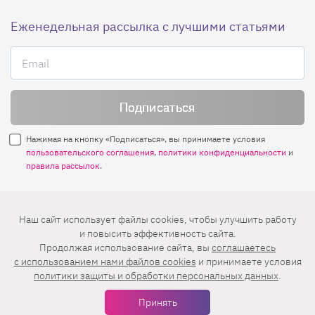
Еженедельная рассылка с лучшими статьями
Нажимая на кнопку «Подписаться», вы принимаете условия
пользовательского соглашения
,
политики конфиденциальности
и
правила рассылок
.
Нашли ошибку? Выделите ее и нажмите
Наш сайт использует файлы cookies, чтобы улучшить работу
Ctrl+Enter
и повысить эффективность сайта.
Продолжая использование сайта, вы
соглашаетесь
© 2026 АО «БКМ», ОГРН 1027739494584, ИНН 7705056238
c использованием нами файлов cookies
и принимаете условия
127018, Москва, ул. Полковая, д. 3, стр. 4, помещение I, комн. 23
политики защиты и обработки персональных данных
.
16+
Дизайн сайта —
Студия Евгения и Ольги Апрель
Принять
Иконки в меню —
flaticon