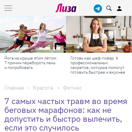
ога на крыше этим летом:
Готовь как шеф-повар: 6
М
 причин перебороть лень
профессиональных
с
 попробовать
секретов, которые помогут
Р
готовить быстрее и вкуснее
Главная
Красота
Фитнес
7 самых частых травм во время
беговых марафонов: как не
допустить и быстро вылечить,
если это случилось