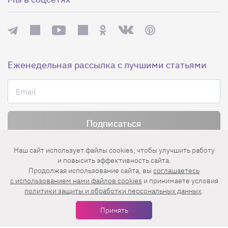
Еженедельная рассылка с лучшими статьями
Нажимая на кнопку «Подписаться», вы принимаете условия
Наш сайт использует файлы cookies, чтобы улучшить работу
пользовательского соглашения
,
политики конфиденциальности
и
и повысить эффективность сайта.
правила рассылок
.
Продолжая использование сайта, вы
соглашаетесь
c использованием нами файлов cookies
и принимаете условия
политики защиты и обработки персональных данных
.
Нашли ошибку? Выделите ее и нажмите
Принять
Ctrl+Enter
© 2026 АО «БКМ», ОГРН 1027739494584, ИНН 7705056238