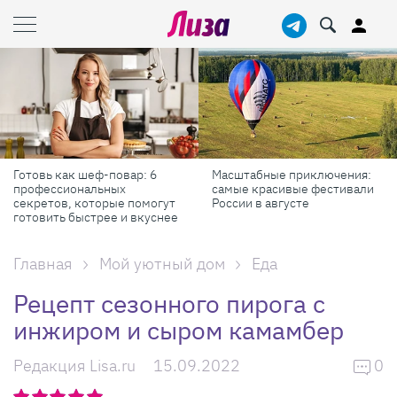
Масштабные приключения:
Продукты против бадов:
самые красивые фестивали
реально работает для
гут
России в августе
красоты и здоровья
нее
Главная
Мой уютный дом
Еда
Рецепт сезонного пирога с
инжиром и сыром камамбер
Редакция Lisa.ru
15.09.2022
0